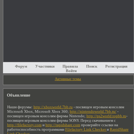
Форум
Участники
Правила
Поиск
Регистрация
Войти
Активные темы
Объявление
Наши форумы:
http://xboxworld.7bb.ru
- посвящен игровым консолям
Microsoft Xbox, Microsoft Xbox 360;
http://nintendoworld.7bb.ru/
-
посвящен игровым консолям фирмы Nintendo;
http://ps2world.topbb.ru
-
посвящен игровым консолям фирмы SONY. Перед скачиванием с
http://filefactory.com
и
http://rapidshare.com
проверяйте ссылки на
работоспособность программами
Filefactory Link Checker
и
RapidShare