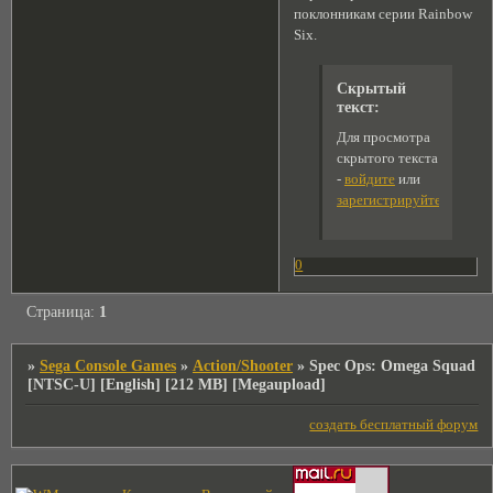
поклонникам серии Rainbow
Six.
Скрытый
текст:
Для просмотра
скрытого текста
-
войдите
или
зарегистрируйтесь
.
0
Страница:
1
»
Sega Console Games
»
Action/Shooter
»
Spec Ops: Omega Squad
[NTSC-U] [English] [212 MB] [Megaupload]
создать бесплатный форум