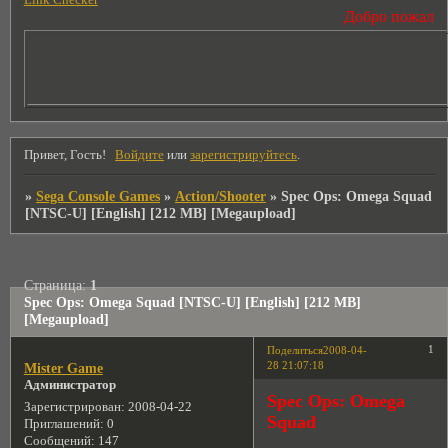
Link Checker
Добро пожаловать
Привет, Гость!
Войдите
или
зарегистрируйтесь
.
»
Sega Console Games
»
Action/Shooter
»
Spec Ops: Omega Squad
[NTSC-U] [English] [212 MB] [Megaupload]
Страница:
1
Spec Ops: Omega Squad [NTSC-U] [English] [212 MB]
[Megaupload]
1
Поделиться
2008-04-
28 21:07:18
Mister Game
Администратор
Spec Ops: Omega
Зарегистрирован
: 2008-04-22
Squad
Приглашений:
0
Сообщений:
147