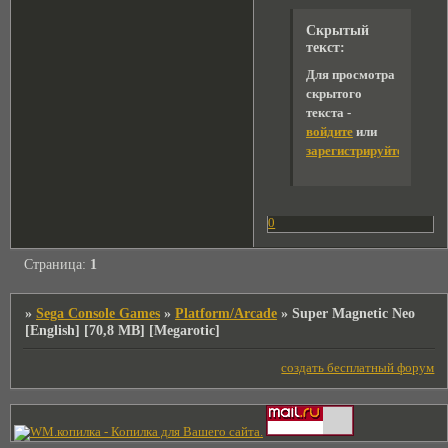
Скрытый
текст:
Для просмотра
скрытого
текста -
войдите
или
зарегистрируйтесь
.
0
Страница:
1
»
Sega Console Games
»
Platform/Arcade
»
Super Magnetic Neo
[English] [70,8 MB] [Megarotic]
создать бесплатный форум