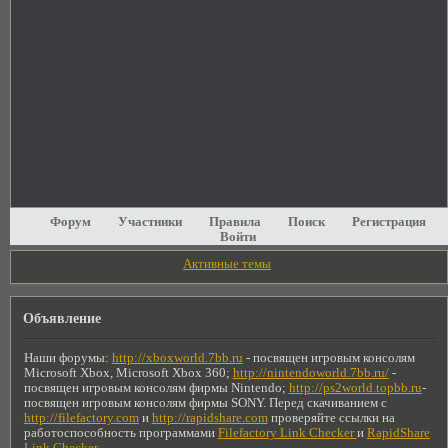
Форум
Участники
Правила
Поиск
Регистрация
Войти
Активные темы
Объявление
Наши форумы:
http://xboxworld.7bb.ru
- посвящен игровым консолям
Microsoft Xbox, Microsoft Xbox 360;
http://nintendoworld.7bb.ru/
-
посвящен игровым консолям фирмы Nintendo;
http://ps2world.topbb.ru
-
посвящен игровым консолям фирмы SONY. Перед скачиванием с
http://filefactory.com
и
http://rapidshare.com
проверяйте ссылки на
работоспособность программами
Filefactory Link Checker
и
RapidShare