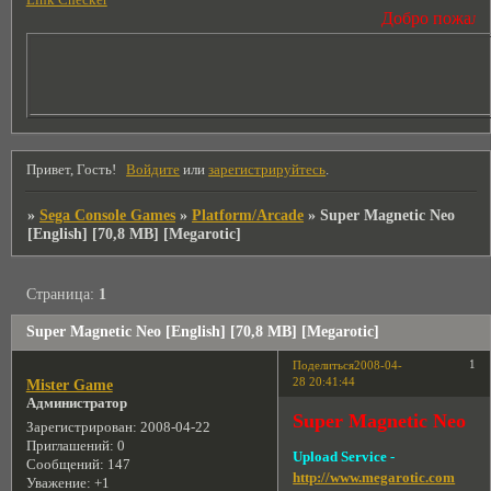
Link Checker
Добро пожаловат
Привет, Гость!
Войдите
или
зарегистрируйтесь
.
»
Sega Console Games
»
Platform/Arcade
»
Super Magnetic Neo
[English] [70,8 MB] [Megarotic]
Страница:
1
Super Magnetic Neo [English] [70,8 MB] [Megarotic]
1
Поделиться
2008-04-
28 20:41:44
Mister Game
Администратор
Super Magnetic Neo
Зарегистрирован
: 2008-04-22
Приглашений:
0
Upload Service -
Сообщений:
147
http://www.megarotic.com
Уважение:
+1