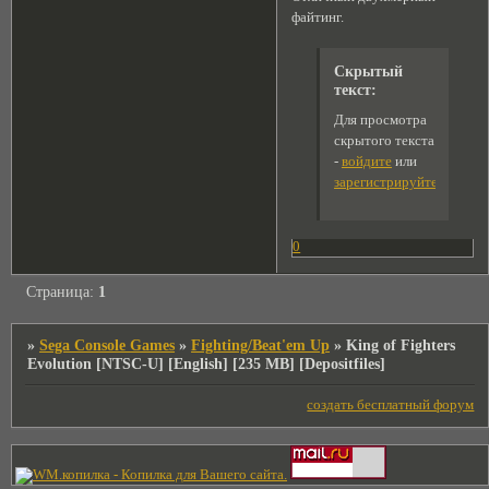
файтинг.
Скрытый
текст:
Для просмотра
скрытого текста
-
войдите
или
зарегистрируйтесь
.
0
Страница:
1
»
Sega Console Games
»
Fighting/Beat'em Up
»
King of Fighters
Evolution [NTSC-U] [English] [235 MB] [Depositfiles]
создать бесплатный форум