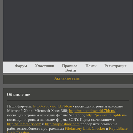
Форум
Участники
Правила
Поиск
Регистрация
Войти
Активные темы
Объявление
Наши форумы:
http://xboxworld.7bb.ru
- посвящен игровым консолям
Microsoft Xbox, Microsoft Xbox 360;
http://nintendoworld.7bb.ru/
-
посвящен игровым консолям фирмы Nintendo;
http://ps2world.topbb.ru
-
посвящен игровым консолям фирмы SONY. Перед скачиванием с
http://filefactory.com
и
http://rapidshare.com
проверяйте ссылки на
работоспособность программами
Filefactory Link Checker
и
RapidShare