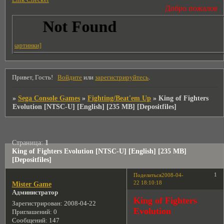
Link Checker
Добро пожаловать н
о картинки]
Привет, Гость!
Войдите
или
зарегистрируйтесь
.
»
Sega Console Games
»
Fighting/Beat'em Up
»
King of Fighters
Evolution [NTSC-U] [English] [235 MB] [Depositfiles]
Страница:
1
King of Fighters Evolution [NTSC-U] [English] [235 MB]
[Depositfiles]
1
Поделиться
2008-04-
22 18:10:18
Mister Game
Администратор
King of Fighters
Зарегистрирован
: 2008-04-22
Evolution
Приглашений:
0
Сообщений:
147