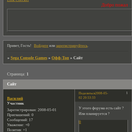
Link Checker
Добро пожаловать
Привет, Гость!
Войдите
или
зарегистрируйтесь
.
»
Sega Console Games
»
Офф-Топ
»
Сайт
Страница:
1
Сайт
1
Поделиться
2008-05-
02 20:53:33
Василий
Участник
У этого форума есть сайт ?
Зарегистрирован
: 2008-05-01
Или планируется ?
Приглашений:
0
Сообщений:
17
0
Уважение:
+0
Позитив:
+1