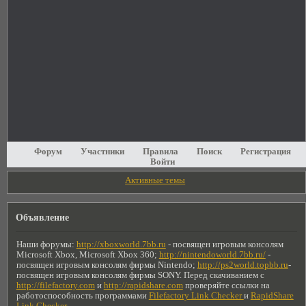
Форум
Участники
Правила
Поиск
Регистрация
Войти
Активные темы
Объявление
Наши форумы:
http://xboxworld.7bb.ru
- посвящен игровым консолям
Microsoft Xbox, Microsoft Xbox 360;
http://nintendoworld.7bb.ru/
-
посвящен игровым консолям фирмы Nintendo;
http://ps2world.topbb.ru
-
посвящен игровым консолям фирмы SONY. Перед скачиванием с
http://filefactory.com
и
http://rapidshare.com
проверяйте ссылки на
работоспособность программами
Filefactory Link Checker
и
RapidShare